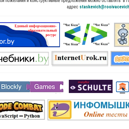
ои пожелания и конструктивные предложения можно оставлять в го
адрес
staskevich@rooivacevich