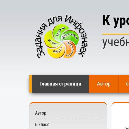
К у
учеб
Главная страница
Автор
6
Автор
6 класс